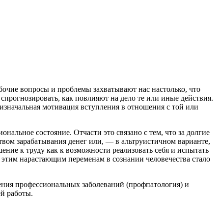
бочие вопросы и проблемы захватывают нас настолько, что
 спрогнозировать, как повлияют на дело те или иные действия.
а изначальная мотивация вступления в отношения с той или
ональное состояние. Отчасти это связано с тем, что за долгие
твом зарабатывания денег или, — в альтруистичном варианте,
ение к труду как к возможности реализовать себя и испытать
ря этим нарастающим переменам в сознании человечества стало
чения профессиональных заболеваний (профпатология) и
ей работы.