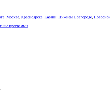
рге
,
Москве
,
Красноярске
,
Казани
,
Нижнем Новгороде
,
Новосиби
атные программы
6