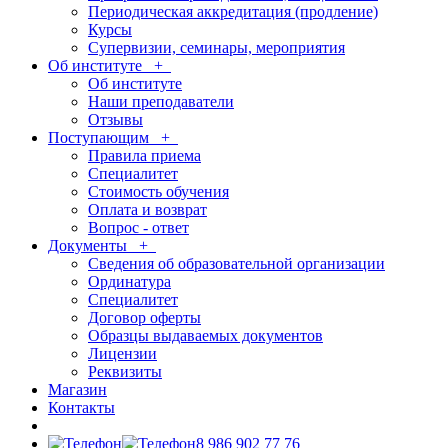
Периодическая аккредитация (продление)
Курсы
Супервизии, семинары, мероприятия
Об институте
+
Об институте
Наши преподаватели
Отзывы
Поступающим
+
Правила приема
Специалитет
Стоимость обучения
Оплата и возврат
Вопрос - ответ
Документы
+
Сведения об образовательной организации
Ординатура
Специалитет
Договор оферты
Образцы выдаваемых документов
Лицензии
Реквизиты
Магазин
Контакты
8 986 902 77 76