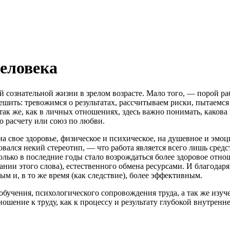
человека
 сознательной жизни в зрелом возрасте. Мало того, — порой ра
ешить: тревожимся о результатах, рассчитываем риски, пытаемся
 так же, как в личных отношениях, здесь важно понимать, каков
о расчету или союз по любви.
а свое здоровье, физическое и психическое, на душевное и эмоци
ался некий стереотип, — что работа является всего лишь средс
олько в последние годы стало возрождаться более здоровое отнош
мании этого слова), естественного обмена ресурсами. И благода
ым и, в то же время (как следствие), более эффективным.
обучения, психологического сопровождения труда, а так же изу
ошение к труду, как к процессу и результату глубокой внутренн