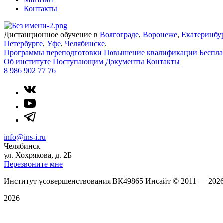
Контакты
Дистанционное обучение в
Волгограде
,
Воронеже
,
Екатеринбу
Петербурге
,
Уфе
,
Челябинске
.
Программы переподготовки
Повышение квалификации
Беспл
Об институте
Поступающим
Документы
Контакты
8 986 902 77 76
info@ins-i.ru
Челябинск
ул. Хохрякова, д. 2Б
Перезвоните мне
Институт усовершенствования ВК49865 Инсайт
©
2011 — 202
2026
Политика конфиденциальности