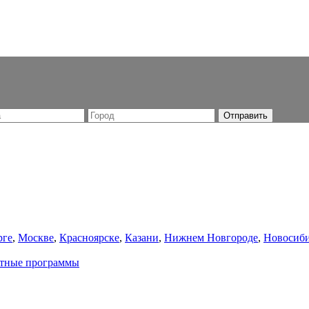
рге
,
Москве
,
Красноярске
,
Казани
,
Нижнем Новгороде
,
Новосиби
атные программы