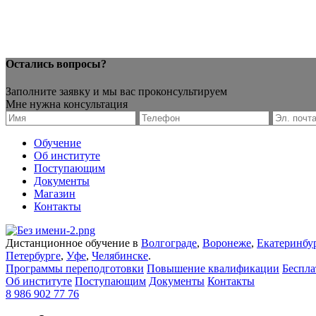
Остались вопросы?
Заполните заявку и мы вас проконсультируем
Мне нужна консультация
Обучение
Об институте
Поступающим
Документы
Магазин
Контакты
Дистанционное обучение в
Волгограде
,
Воронеже
,
Екатеринбу
Петербурге
,
Уфе
,
Челябинске
.
Программы переподготовки
Повышение квалификации
Беспл
Об институте
Поступающим
Документы
Контакты
8 986 902 77 76