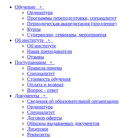
Обучение
+
Ординатура
Программы переподготовки, специалитет
Периодическая аккредитация (продление)
Курсы
Супервизии, семинары, мероприятия
Об институте
+
Об институте
Наши преподаватели
Отзывы
Поступающим
+
Правила приема
Специалитет
Стоимость обучения
Оплата и возврат
Вопрос - ответ
Документы
+
Сведения об образовательной организации
Ординатура
Специалитет
Договор оферты
Образцы выдаваемых документов
Лицензии
Реквизиты