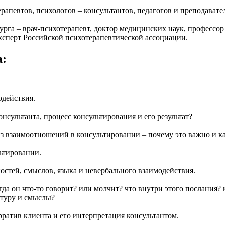
рапевтов, психологов – консультантов, педагогов и преподавате
га – врач-психотерапевт, доктор медицинских наук, профессо
ксперт Российской психотерапевтической ассоциации.
а:
одействия.
нсультанта, процесс консультирования и его результат?
з взаимоотношений в консультировании – почему это важно и ка
ьтировании.
ностей, смыслов, языка и невербального взаимодействия.
гда он что-то говорит? или молчит? что внутри этого послания? 
ктуру и смыслы?
рратив клиента и его интерпретация консультантом.